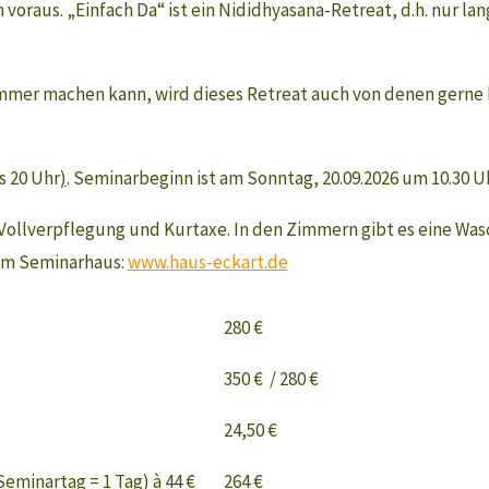
n voraus. „Einfach Da“ ist ein Nididhyasana-Retreat, d.h. nur 
mmer machen kann, wird dieses Retreat auch von denen gerne b
s 20 Uhr
)
. Seminarbeginn ist am Sonntag, 20.09.2026 um 10.30 Uh
 Vollverpflegung und Kurtaxe. In den Zimmern gibt es eine Wa
zum Seminarhaus:
www.haus-eckart.de
280 €
350 € / 280 €
24,50 €
Seminartag = 1 Tag) à 44 €
264 €