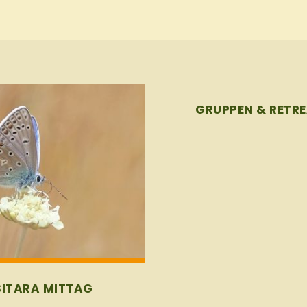
Gruppen
GRUPPEN & RETR
&
Retreats
SITARA MITTAG