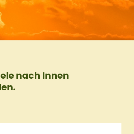
eele nach Innen
den.