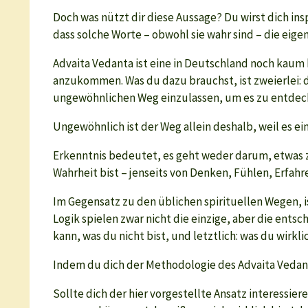
Doch was nützt dir diese Aussage? Du wirst dich ins
dass solche Worte – obwohl sie wahr sind – die ei
Advaita Vedanta ist eine in Deutschland noch kaum 
anzukommen. Was du dazu brauchst, ist zweierlei: d
ungewöhnlichen Weg einzulassen, um es zu entdec
Ungewöhnlich ist der Weg allein deshalb, weil es ei
Erkenntnis bedeutet, es geht weder darum, etwas z
Wahrheit bist – jenseits von Denken, Fühlen, Erfahr
Im Gegensatz zu den üblichen spirituellen Wegen, 
Logik spielen zwar nicht die einzige, aber die entsc
kann, was du nicht bist, und letztlich: was du wirklic
Indem du dich der Methodologie des Advaita Vedant
Sollte dich der hier vorgestellte Ansatz interessi