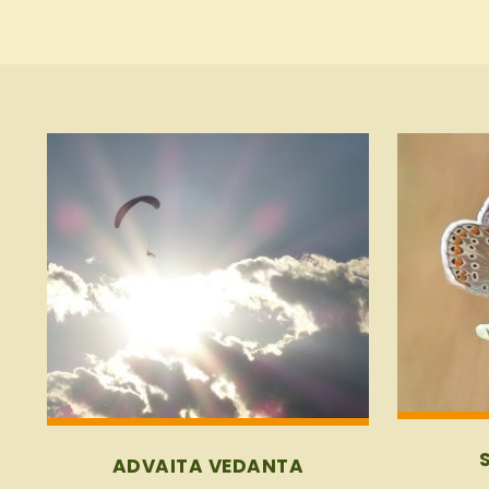
Advaita
Sitara
Vedanta
Mittag
ADVAITA VEDANTA