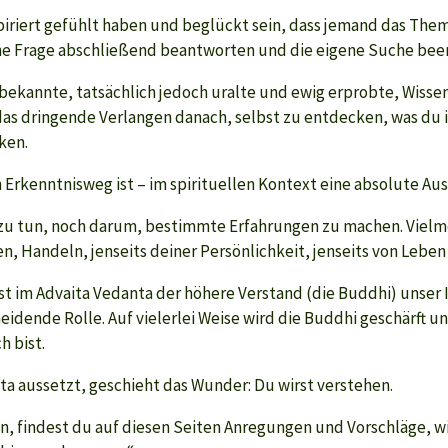
piriert gefühlt haben und beglückt sein, dass jemand das Them
gene Frage abschließend beantworten und die eigene Suche bee
bekannte, tatsächlich jedoch uralte und ewig erprobte, Wissens
as dringende Verlangen danach, selbst zu entdecken, was du in 
ken.
n Erkenntnisweg ist – im spirituellen Kontext eine absolute A
u tun, noch darum, bestimmte Erfahrungen zu machen. Vielmeh
en, Handeln, jenseits deiner Persönlichkeit, jenseits von Leben
ist im Advaita Vedanta der höhere Verstand (die Buddhi) unse
heidende Rolle. Auf vielerlei Weise wird die Buddhi geschärft u
h bist.
a aussetzt, geschieht das Wunder: Du wirst verstehen.
eren, findest du auf diesen Seiten Anregungen und Vorschläge,