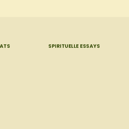
Spirituelle
EATS
SPIRITUELLE ESSAYS
Essays