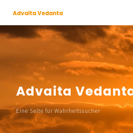
Zum
Advaita Vedanta
Inhalt
springen
Advaita Vedant
Eine Seite für Wahrheitssucher