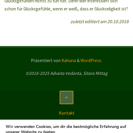
Glücksgefühlen nichts zu tun hat. Denn wer interessiert sich
schon für Glücksgefühle, wenn er weiß, dass er Glückseligkeit ist?
zuletzt editiert am 20.10.2018
Präsentiert von
Kahuna
&
WordPress
.
©2018-2025 Advaita Vedanta, Sitara Mittag
Kontakt
Impressum
Wir verwenden Cookies, um dir die bestmögliche Erfahrung auf
unserer Website zu bieten.