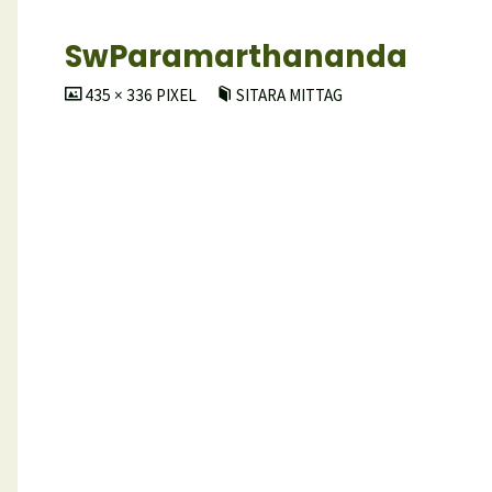
SwParamarthananda
ORIGINALGRÖSSE
435 × 336
PIXEL
SITARA MITTAG