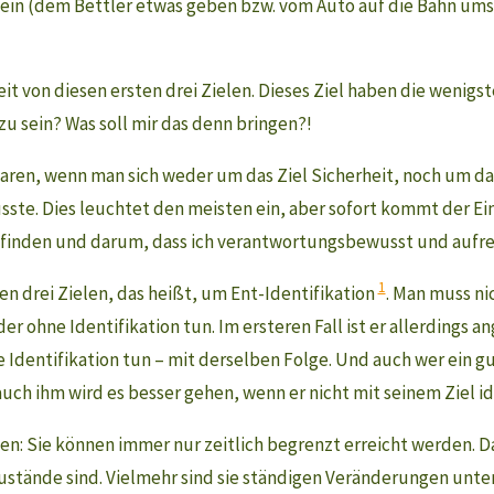
sein (dem Bettler etwas geben bzw. vom Auto auf die Bahn umst
eiheit von diesen ersten drei Zielen. Dieses Ziel haben die wen
 zu sein? Was soll mir das denn bringen?!
ren, wenn man sich weder um das Ziel Sicherheit, noch um das
te. Dies leuchtet den meisten ein, aber sofort kommt der Ei
finden und darum, dass ich verantwortungsbewusst und aufr
1
en drei Zielen, das heißt, um Ent-Identifikation
. Man muss nic
r ohne Identifikation tun. Im ersteren Fall ist er allerdings a
e Identifikation tun – mit derselben Folge. Und auch wer ein 
auch ihm wird es besser gehen, wenn er nicht mit seinem Ziel iden
n: Sie können immer nur zeitlich begrenzt erreicht werden. Da
ustände sind. Vielmehr sind sie ständigen Veränderungen unter