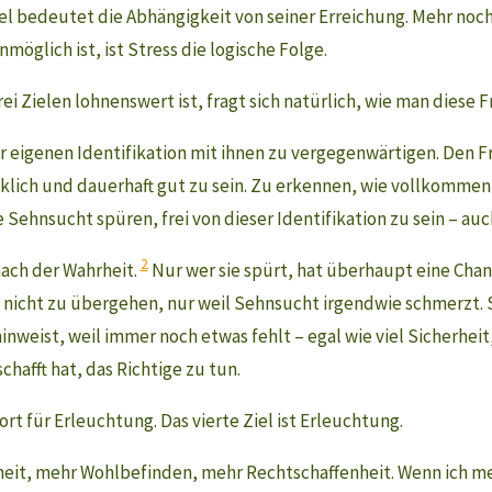
Ziel bedeutet die Abhängigkeit von seiner Erreichung. Mehr noc
möglich ist, ist Stress die logische Folge.
i Zielen lohnenswert ist, fragt sich natürlich, wie man diese F
r eigenen Identifikation mit ihnen zu vergegenwärtigen. Den 
klich und dauerhaft gut zu sein. Zu erkennen, wie vollkommen
 Sehnsucht spüren, frei von dieser Identifikation zu sein – auc
2
 nach der Wahrheit.
Nur wer sie spürt, hat überhaupt eine Chanc
e nicht zu übergehen, nur weil Sehnsucht irgendwie schmerzt. S
hinweist, weil immer noch etwas fehlt – egal wie viel Sicherh
chafft hat, das Richtige zu tun.
rt für Erleuchtung. Das vierte Ziel ist Erleuchtung.
heit, mehr Wohlbefinden, mehr Rechtschaffenheit. Wenn ich mein