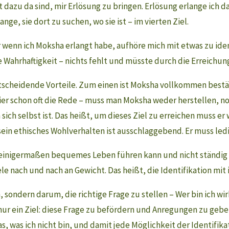
dazu da sind, mir Erlösung zu bringen. Erlösung erlange ich da
ange, sie dort zu suchen, wo sie ist – im vierten Ziel.
 wenn ich Moksha erlangt habe, aufhöre mich mit etwas zu ident
e Wahrhaftigkeit – nichts fehlt und müsste durch die Erreichu
tscheidende Vorteile. Zum einen ist Moksha vollkommen bestän
ier schon oft die Rede – muss man Moksha weder herstellen, n
 sich selbst ist. Das heißt, um dieses Ziel zu erreichen muss 
sein ethisches Wohlverhalten ist ausschlaggebend. Er muss ledi
 einigermaßen bequemes Leben führen kann und nicht ständig 
le nach und nach an Gewicht. Das heißt, die Identifikation mi
n, sondern darum, die richtige Frage zu stellen – Wer bin ich 
nur ein Ziel: diese Frage zu befördern und Anregungen zu gebe
was, was ich nicht bin, und damit jede Möglichkeit der Identifi