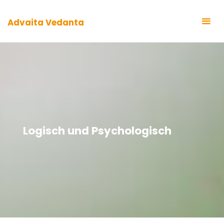
Zum
Inhalt
Advaita Vedanta
springen
Logisch und Psychologisch