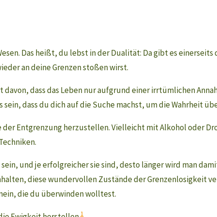
en. Das heißt, du lebst in der Dualität: Da gibt es einerseits 
ieder an deine Grenzen stoßen wirst.
t davon, dass das Leben nur aufgrund einer irrtümlichen Anna
s sein, dass du dich auf die Suche machst, um die Wahrheit übe
der Entgrenzung herzustellen. Vielleicht mit Alkohol oder D
 Techniken.
ein, und je erfolgreicher sie sind, desto länger wird man dami
halten, diese wundervollen Zustände der Grenzenlosigkeit ver
nein, die du überwinden wolltest.
1
ie Ewigkeit herstellen.