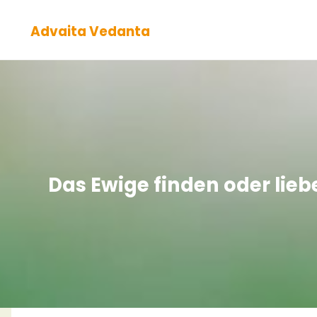
Zum
Advaita Vedanta
Inhalt
springen
Das Ewige finden oder lie