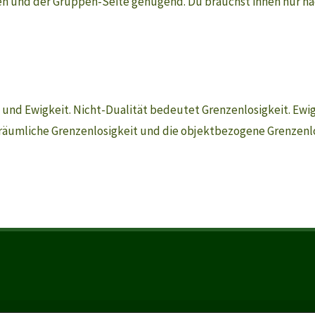
ten und der Gruppen-Seite genügend. Du brauchst ihnen nur n
d Ewigkeit. Nicht-Dualität bedeutet Grenzenlosigkeit. Ewigkei
 räumliche Grenzenlosigkeit und die objektbezogene Grenzenlo