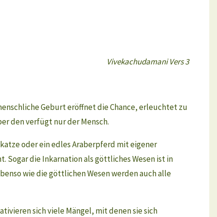
Vivekachudamani Vers 3
 menschliche Geburt eröffnet die Chance, erleuchtet zu
ber den verfügt nur der Mensch.
mkatze oder ein edles Araberpferd mit eigener
 Sogar die Inkarnation als göttliches Wesen ist in
Ebenso wie die göttlichen Wesen werden auch alle
ativieren sich viele Mängel, mit denen sie sich