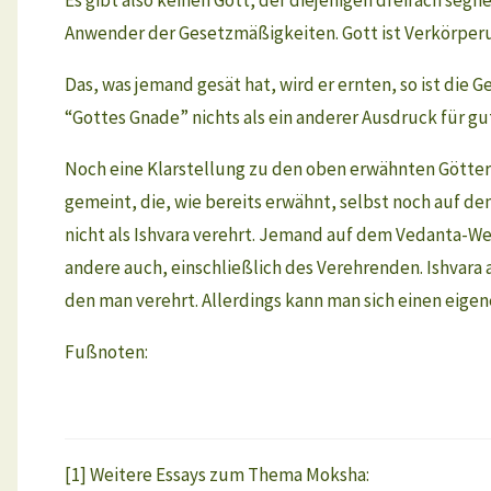
Anwender der Gesetzmäßigkeiten. Gott ist Verkörper
Das, was jemand gesät hat, wird er ernten, so ist die
“Gottes Gnade” nichts als ein anderer Ausdruck für gu
Noch eine Klarstellung zu den oben erwähnten Göttern 
gemeint, die, wie bereits erwähnt, selbst noch auf de
nicht als Ishvara verehrt. Jemand auf dem Vedanta-Weg v
andere auch, einschließlich des Verehrenden. Ishvara 
den man verehrt. Allerdings kann man sich einen eigen
Fußnoten:
.
[1] Weitere Essays zum Thema Moksha: