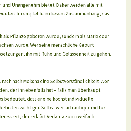
hm und Unangenehm bietet. Daher werden alle mit
“ werden. Im empfehle in diesem Zusammenhang, das
ch als Pflanze geboren wurde, sondern als Marie oder
achsen wurde. Wer seine menschliche Geburt
ussetzungen, ihn mit Ruhe und Gelassenheit zu gehen.
Wunsch nach Moksha eine Selbstverständlichkeit. Wer
den, der ihn ebenfalls hat – falls man überhaupt
s bedeutet, dass er eine höchst individuelle
befinden wichtiger. Selbst wer sich aufopfernd für
nteressiert, den erklärt Vedanta zum zweifach