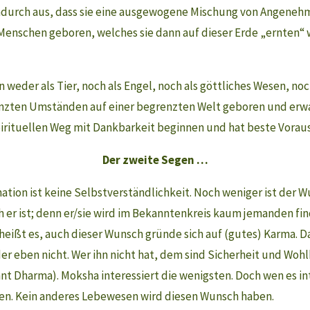
dadurch aus, dass sie eine ausgewogene Mischung von Angene
Menschen geboren, welches sie dann auf dieser Erde „ernten
 weder als Tier, noch als Engel, noch als göttliches Wesen, no
enzten Umständen auf einer begrenzten Welt geboren und erw
spirituellen Weg mit Dankbarkeit beginnen und hat beste Vora
Der zweite Segen …
ation ist keine Selbstverständlichkeit. Noch weniger ist der 
 er ist; denn er/sie wird im Bekanntenkreis kaum jemanden fin
eißt es, auch dieser Wunsch gründe sich auf (gutes) Karma. Da
r eben nicht. Wer ihn nicht hat, dem sind Sicherheit und Wohl
annt Dharma). Moksha interessiert die wenigsten. Doch wen es i
ben. Kein anderes Lebewesen wird diesen Wunsch haben.