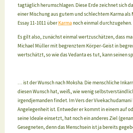
tagtäglich herumschlagen. Diese Erde zeichnet sich 
einer Mischung aus gutem und schlechtem Karma als 
Essay 11-1011 über
Karma
noch einmal durchzugehen.
Es gilt also, zunächst einmal wertzuschätzen, dass man
Michael Müller mit begrenztem Körper-Geist in begr
wertschätzt, so wie das Vedanta es tut, kann seinen 
… ist der Wunsch nach Moksha. Die menschliche Inkarn
diesen Wunsch hat, weiß, wie wenig selbstverständlich
irgendjemanden findet. Im Vers der Vivekachudamani h
Angelegenheit ist. Entweder er kommt in einem auf ode
seine Ideale einsetzt, hat noch ein anderes Ziel (gen
Gesegneten, denn das Menschsein ist ja bereits gege