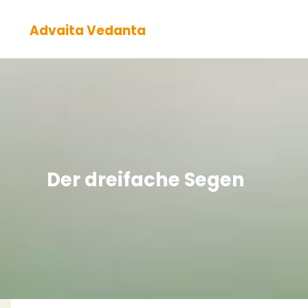
Zum
Advaita Vedanta
Inhalt
springen
Der dreifache Segen