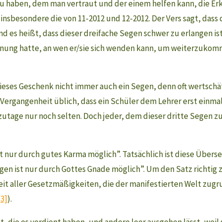
zu haben, dem man vertraut und der einem helfen kann, die Er
, insbesondere die von 11-2012 und 12-2012. Der Vers sagt, dass
s heißt, dass dieser dreifache Segen schwer zu erlangen ist. J
Ahnung hatte, an wen er/sie sich wenden kann, um weiterzukomm
ieses Geschenk nicht immer auch ein Segen, denn oft wertsch
 Vergangenheit üblich, dass ein Schüler dem Lehrer erst einma
tage nur noch selten. Doch jeder, dem dieser dritte Segen zute
st nur durch gutes Karma möglich”. Tatsächlich ist diese Über
egen ist nur durch Gottes Gnade möglich”. Um den Satz richtig 
eit aller Gesetzmäßigkeiten, die der manifestierten Welt zugr
[3]
).
t, die es verdient haben, und andere leer ausgehen lässt, weil 