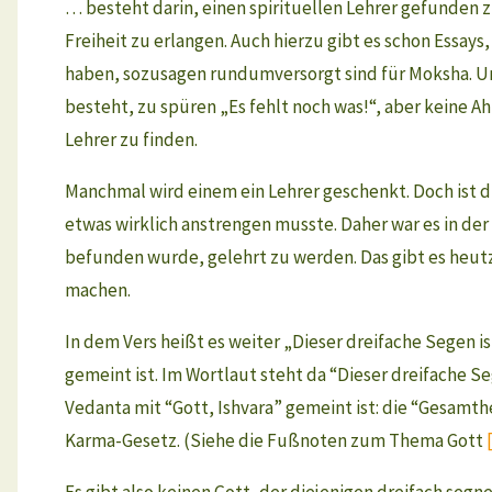
… besteht darin, einen spirituellen Lehrer gefunden 
Freiheit zu erlangen. Auch hierzu gibt es schon Essays
haben, sozusagen rundumversorgt sind für Moksha. Und e
besteht, zu spüren „Es fehlt noch was!“, aber keine 
Lehrer zu finden.
Manchmal wird einem ein Lehrer geschenkt. Doch ist d
etwas wirklich anstrengen musste. Daher war es in der
befunden wurde, gelehrt zu werden. Das gibt es heutzu
machen.
In dem Vers heißt es weiter „Dieser dreifache Segen i
gemeint ist. Im Wortlaut steht da “Dieser dreifache S
Vedanta mit “Gott, Ishvara” gemeint ist: die “Gesamth
Karma-Gesetz. (Siehe die Fußnoten zum Thema Gott
Es gibt also keinen Gott, der diejenigen dreifach segne