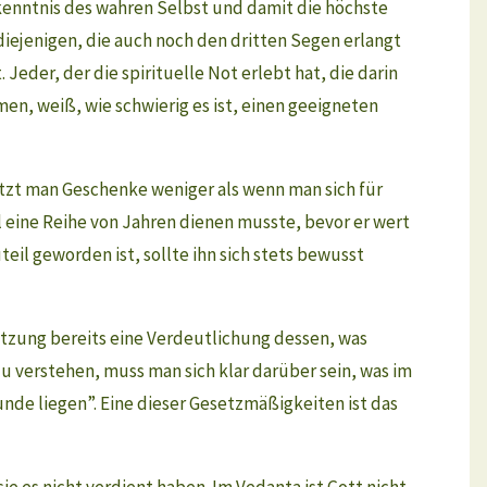
kenntnis des wahren Selbst und damit die höchste
 diejenigen, die auch noch den dritten Segen erlangt
eder, der die spirituelle Not erlebt hat, die darin
en, weiß, wie schwierig es ist, einen geeigneten
ätzt man Geschenke weniger als wenn man sich für
l eine Reihe von Jahren dienen musste, bevor er wert
il geworden ist, sollte ihn sich stets bewusst
setzung bereits eine Verdeutlichung dessen, was
zu verstehen, muss man sich klar darüber sein, was im
unde liegen”. Eine dieser Gesetzmäßigkeiten ist das
sie es nicht verdient haben. Im Vedanta ist Gott nicht